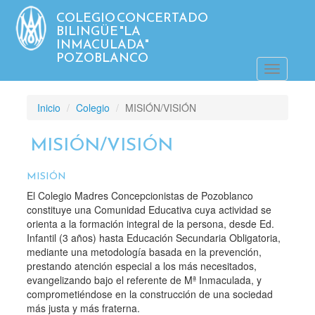
Pasar
COLEGIO CONCERTADO
al
BILINGÜE "LA
contenido
INMACULADA"
principal
POZOBLANCO
Toggle
navigatio
Inicio
Colegio
MISIÓN/VISIÓN
MISIÓN/VISIÓN
MISIÓN
El Colegio Madres Concepcionistas de Pozoblanco
constituye una Comunidad Educativa cuya actividad se
orienta a la formación integral de la persona, desde Ed.
Infantil (3 años) hasta Educación Secundaria Obligatoria,
mediante una metodología basada en la prevención,
prestando atención especial a los más necesitados,
evangelizando bajo el referente de Mª Inmaculada, y
comprometiéndose en la construcción de una sociedad
más justa y más fraterna.