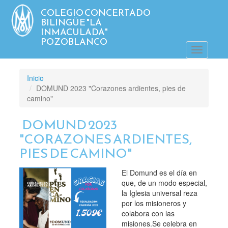
Pasar
COLEGIO CONCERTADO
al
BILINGÜE "LA
contenido
INMACULADA"
principal
POZOBLANCO
Toggle
navigatio
Inicio
DOMUND 2023 "Corazones ardientes, pies de
camino"
DOMUND 2023
"CORAZONES ARDIENTES,
PIES DE CAMINO"
El Domund es el día en
que, de un modo especial,
la Iglesia universal reza
por los misioneros y
colabora con las
misiones.Se celebra en